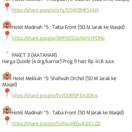
https://share.google/
a7g7jZjMSBHjlSANA
Hotel Madinah *5 : Taiba Front (50 M Jarak ke Masjid)
https://share.google/
8HfN5SUoA6tVYPOHo
PAKET 3 (MATAHARI)
Harga Quode (4 org/kamar) Prog 9 hari: Rp. 41,8 Juta
Hotel Mekkah *5: Shafwah Orchid (50 M Jarak ke
Masjid)
https://share.google/
fvVDDB5jPJlAdOtns
Hotel Madinah *5 : Taiba Front (50 M jarak ke Masjid)
https://share.google/
SVItwyHlGy8J0CcZD