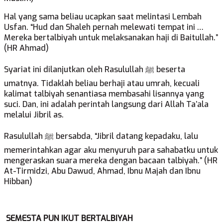
Hal yang sama beliau ucapkan saat melintasi Lembah
Usfan. “Hud dan Shaleh pernah melewati tempat ini …
Mereka bertalbiyah untuk melaksanakan haji di Baitullah.”
(HR Ahmad)
Syariat ini dilanjutkan oleh Rasulullah ﷺ beserta
umatnya. Tidaklah beliau berhaji atau umrah, kecuali
kalimat talbiyah senantiasa membasahi lisannya yang
suci. Dan, ini adalah perintah langsung dari Allah Ta’ala
melalui Jibril as.
Rasulullah ﷺ bersabda, “Jibril datang kepadaku, lalu
memerintahkan agar aku menyuruh para sahabatku untuk
mengeraskan suara mereka dengan bacaan talbiyah.” (HR
At-Tirmidzi, Abu Dawud, Ahmad, Ibnu Majah dan Ibnu
Hibban)
SEMESTA PUN IKUT BERTALBIYAH