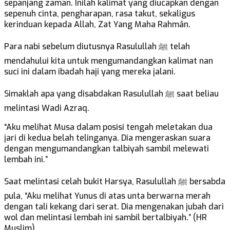
sepanjang zaman. Inilah kalimat yang diucapkan dengan
sepenuh cinta, pengharapan, rasa takut, sekaligus
kerinduan kepada Allah, Zat Yang Maha Rahmān.
Para nabi sebelum diutusnya Rasulullah ﷺ telah
mendahului kita untuk mengumandangkan kalimat nan
suci ini dalam ibadah haji yang mereka jalani.
Simaklah apa yang disabdakan Rasulullah ﷺ saat beliau
melintasi Wadi Azraq.
“Aku melihat Musa dalam posisi tengah meletakan dua
jari di kedua belah telinganya. Dia mengeraskan suara
dengan mengumandangkan talbiyah sambil melewati
lembah ini.”
Saat melintasi celah bukit Harsya, Rasulullah ﷺ bersabda
pula, “Aku melihat Yunus di atas unta berwarna merah
dengan tali kekang dari serat. Dia mengenakan jubah dari
wol dan melintasi lembah ini sambil bertalbiyah.” (HR
Muslim)