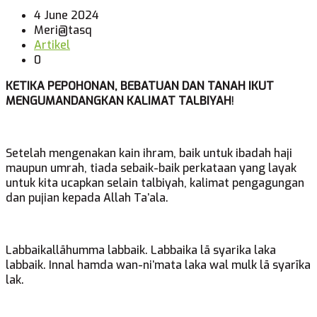
4 June 2024
Meri@tasq
Artikel
0
KETIKA PEPOHONAN, BEBATUAN DAN TANAH IKUT
MENGUMANDANGKAN KALIMAT TALBIYAH
!
Setelah mengenakan kain ihram, baik untuk ibadah haji
maupun umrah, tiada sebaik-baik perkataan yang layak
untuk kita ucapkan selain talbiyah, kalimat pengagungan
dan pujian kepada Allah Ta’ala.
Labbaikallāhumma labbaik. Labbaika lā syarika laka
labbaik. Innal hamda wan-ni’mata laka wal mulk lā syarīka
lak.